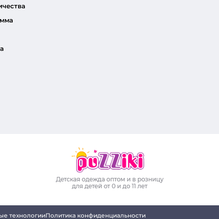
ичества
амма
а
ые технологии
Политика конфиденциальности