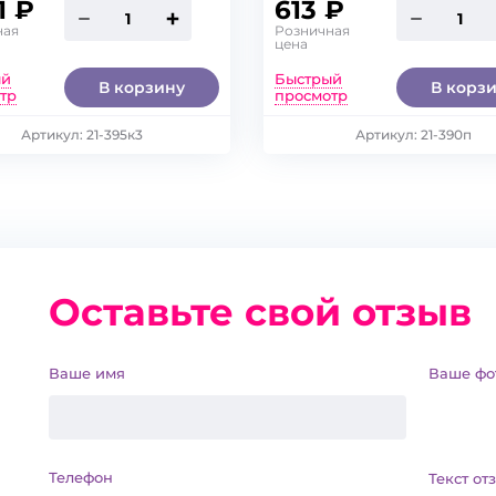
1 ₽
613 ₽
ная
Розничная
98
104
92
98
104
цена
ый
Быстрый
В корзину
В корз
116
122
110
116
122
тр
просмотр
134
140
128
134
140
Артикул: 21-395к3
Артикул: 21-390п
Оставьте свой отзыв
Ваше имя
Ваше фо
Телефон
Текст от