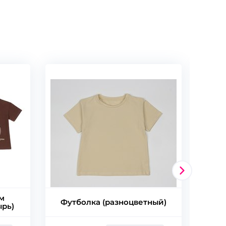
м
Футболка (разноцветный)
ырь)