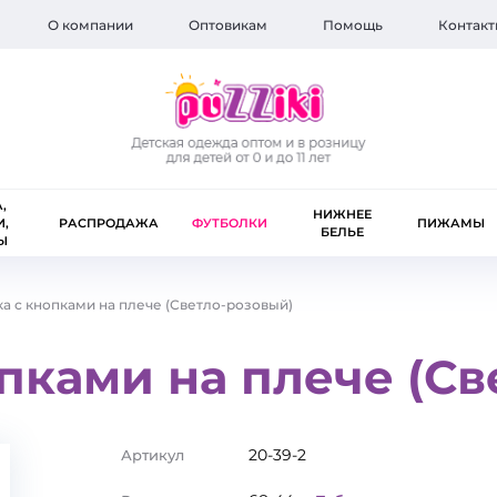
О компании
Оптовикам
Помощь
Контакт
,
НИЖНЕЕ
И,
РАСПРОДАЖА
ФУТБОЛКИ
ПИЖАМЫ
БЕЛЬЕ
Ы
а с кнопками на плече (Светло-розовый)
пками на плече (Св
20-39-2
Артикул