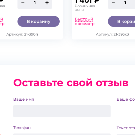
₽
1 401 ₽
ная
Розничная
98
104
92
98
104
цена
ый
Быстрый
В корзину
В корз
116
122
110
116
122
тр
просмотр
134
140
128
134
140
Артикул: 21-390п
Артикул: 21-395к3
Оставьте свой отзыв
Ваше имя
Ваше фо
Телефон
Текст от