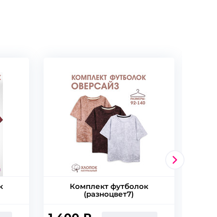
к
Комплект футболок
(разноцвет7)
(т