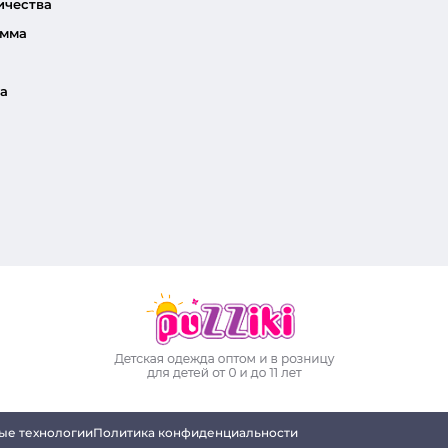
ичества
амма
а
ые технологии
Политика конфиденциальности