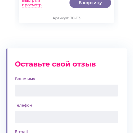
Быстрый
В корзину
просмотр
92
98
104
110
Артикул: 30-113
Оставьте свой отзыв
Ваше имя
Телефон
E-mail